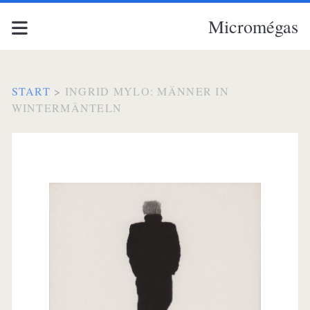
Micromégas
START
>
INGRID MYLO: MÄNNER IN
WINTERMÄNTELN