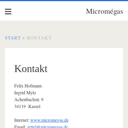
Micromégas
START
>
KONTAKT
Kontakt
Felix Hofmann
Ingrid Mylo
Achenbachstr. 9
34119 Kassel
Internet:
www.micromegas.de
Email:
zettel@micromegas.de